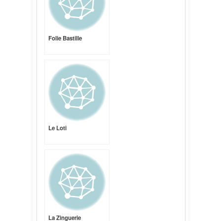
Folie Bastille
Le Loti
La Zinguerie