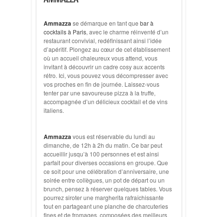
Ammazza
se démarque en tant que
bar à
cocktails à Paris
, avec le charme réinventé d’un
restaurant convivial, redéfinissant ainsi l’idée
d’apéritif. Plongez au cœur de cet établissement
où un accueil chaleureux vous attend, vous
invitant à découvrir un cadre cosy aux accents
rétro. Ici, vous pouvez vous décompresser avec
vos proches en fin de journée. Laissez-vous
tenter par une savoureuse pizza à la truffe,
accompagnée d’un délicieux cocktail et de vins
italiens.
Ammazza
vous est réservable du lundi au
dimanche, de 12h à 2h du matin. Ce bar peut
accueillir jusqu’à 100 personnes et est ainsi
parfait pour diverses occasions en groupe. Que
ce soit pour une célébration d’anniversaire, une
soirée entre collègues, un pot de départ ou un
brunch, pensez à réserver quelques tables. Vous
pourrez siroter une margherita rafraîchissante
tout en partageant une planche de charcuteries
fines et de fromages, composées des meilleurs