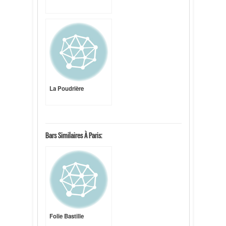
La Poudrière
Bars Similaires À Paris:
Folie Bastille