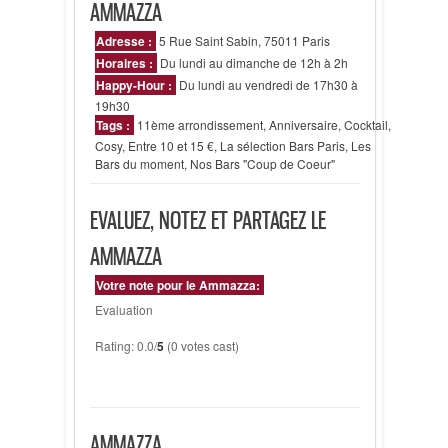
AMMAZZA
Adresse :
5 Rue Saint Sabin, 75011 Paris
Horaires :
Du lundi au dimanche de 12h à 2h
Happy-Hour :
Du lundi au vendredi de 17h30 à
19h30
Tags :
11ème arrondissement
,
Anniversaire
,
Cocktail
,
Cosy
,
Entre 10 et 15 €
,
La sélection Bars Paris
,
Les
Bars du moment
,
Nos Bars "Coup de Coeur"
EVALUEZ, NOTEZ ET PARTAGEZ LE
AMMAZZA
Votre note pour le Ammazza:
Evaluation
Rating: 0.0/
5
(0 votes cast)
AMMAZZA