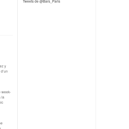
Tweets de @Bars_Paris
ez y
e d’un
e week-
 la
hic
ne
e