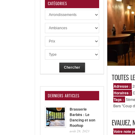
CATÉGORIES
TOUTES LE
Adresse :
2
Horaires :
D
DERNIERS ARTICLES
Tags :
5ème
Bars "Coup d
Brasserie
Barbès : Le
Dancing et son
EVALUEZ, 
Rooftop
août 28, 2023
Votre note p