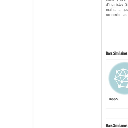
d’intimistes. 
maintenant po
accessible aux
Bars Similaires 
Tappo
Bars Similaires 