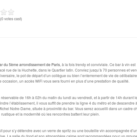
(0 votes cast)
ar du 5ème arrondissement de Paris
, à la fois trendy et conviviale. Ce bar à vin est
cé rue de la Huchette, dans le Quartier latin. Conviez jusqu’à 70 personnes et ven
niversaire, le pot de départ d’un collègue ou bien l’enterrement de vie de célibatair
e occasion, un accès WiFi vous sera fourni en plus d’une prestation de qualité.
 réservable de 16h à 02h du matin du lundi au vendredi, et à partir de 14h durant l
indre l’établissement, il vous suffit de prendre la ligne 4 du métro et de descendre à
Michel Notre-Dame, située à proximité du bar. Vous serez accueilli dans un cadre c
rustique et la modernité où les rencontres battent leur plein.
ait pour s’y détendre avec un verre de spritz ou une bouteille vin accompagnée d’u
tive. La salle du fond et son atmosphère calme sont recommandées pour un group