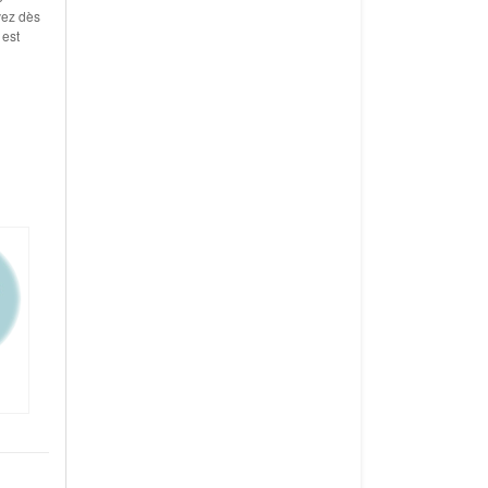
vez dès
 est