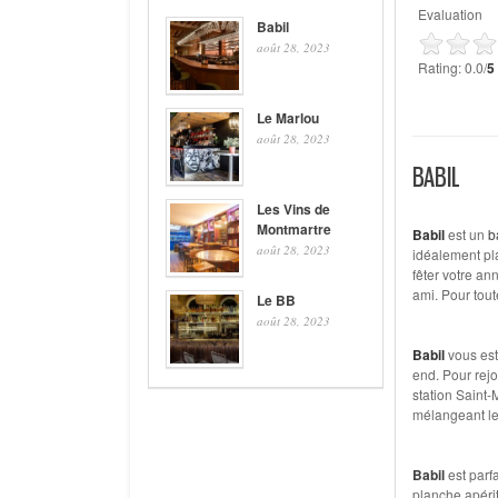
Evaluation
Babil
août 28, 2023
Rating: 0.0/
5
Le Marlou
août 28, 2023
BABIL
Les Vins de
Montmartre
Babil
est un
b
août 28, 2023
idéalement pla
fêter votre an
ami. Pour tout
Le BB
août 28, 2023
Babil
vous est
end. Pour rejo
station Saint-
mélangeant le 
Babil
est parf
planche apéri