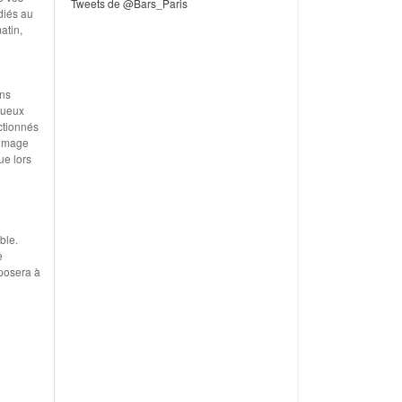
Tweets de @Bars_Paris
diés au
atin,
ons
tueux
ctionnés
’image
ue lors
ble.
e
éposera à