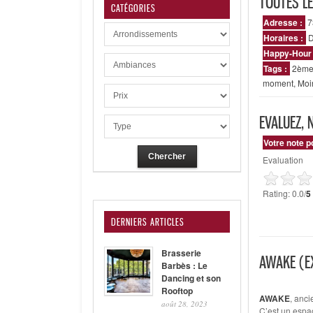
TOUTES L
CATÉGORIES
Adresse :
7
Horaires :
D
Happy-Hour
Tags :
2ème
moment
,
Moi
EVALUEZ, 
Votre note 
Evaluation
Rating: 0.0/
5
DERNIERS ARTICLES
Brasserie
AWAKE (E
Barbès : Le
Dancing et son
Rooftop
AWAKE
, anci
août 28, 2023
C’est un espa