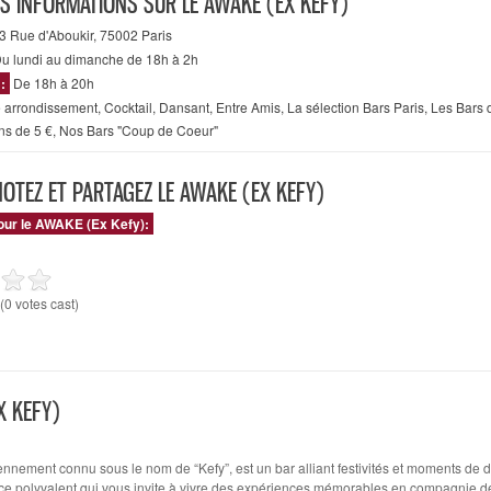
ES INFORMATIONS SUR LE AWAKE (EX KEFY)
3 Rue d'Aboukir, 75002 Paris
u lundi au dimanche de 18h à 2h
 :
De 18h à 20h
 arrondissement
,
Cocktail
,
Dansant
,
Entre Amis
,
La sélection Bars Paris
,
Les Bars 
ns de 5 €
,
Nos Bars "Coup de Coeur"
NOTEZ ET PARTAGEZ LE AWAKE (EX KEFY)
pour le AWAKE (Ex Kefy):
(0 votes cast)
X KEFY)
ennement connu sous le nom de “Kefy”, est un bar alliant festivités et moments de d
ce polyvalent qui vous invite à vivre des expériences mémorables en compagnie d