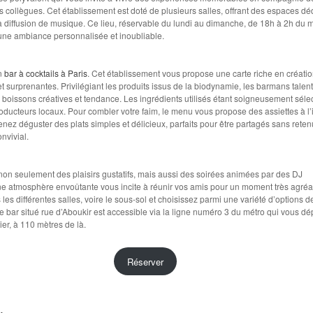
 collègues. Cet établissement est doté de plusieurs salles, offrant des espaces dé
a diffusion de musique. Ce lieu, réservable du lundi au dimanche, de 18h à 2h du m
une ambiance personnalisée et inoubliable.
n
bar à cocktails à Paris
. Cet établissement vous propose une carte riche en créati
 surprenantes. Privilégiant les produits issus de la biodynamie, les barmans talen
 boissons créatives et tendance. Les ingrédients utilisés étant soigneusement séle
oducteurs locaux. Pour combler votre faim, le menu vous propose des assiettes à l
Venez déguster des plats simples et délicieux, parfaits pour être partagés sans reten
onvivial.
 non seulement des plaisirs gustatifs, mais aussi des soirées animées par des DJ
ne atmosphère envoûtante vous incite à réunir vos amis pour un moment très agréa
 les différentes salles, voire le sous-sol et choisissez parmi une variété d’options d
e bar situé rue d’Aboukir est accessible via la ligne numéro 3 du métro qui vous d
ier, à 110 mètres de là.
Réserver