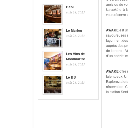
amis ou de vos
Babil
karaoké et à l
août 28, 2023
vous réserve 
AWAKE
est u
Le Marlou
savoureuses et
août 28, 2023
façonnent des
auprès des pr
de l’endroit. 
Les Vins de
d’un apéritif c
Montmartre
août 28, 2023
AWAKE
offre
talentueux. U
Le BB
Explorez alors
août 28, 2023
réservation. C
la station Sent