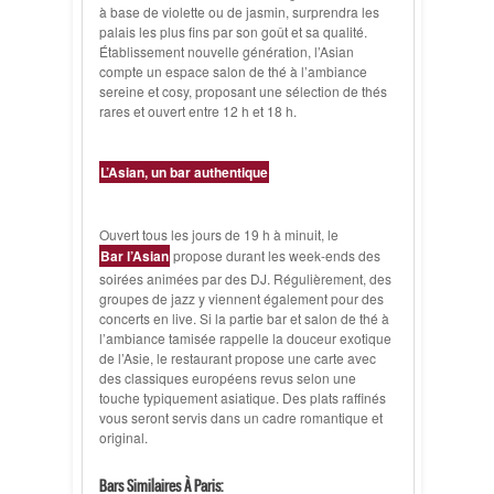
à base de violette ou de jasmin, surprendra les
palais les plus fins par son goût et sa qualité.
Établissement nouvelle génération, l’Asian
compte un espace salon de thé à l’ambiance
sereine et cosy, proposant une sélection de thés
rares et ouvert entre 12 h et 18 h.
L’Asian, un bar authentique
Ouvert tous les jours de 19 h à minuit, le
Bar l’Asian
propose durant les week-ends des
soirées animées par des DJ. Régulièrement, des
groupes de jazz y viennent également pour des
concerts en live. Si la partie bar et salon de thé à
l’ambiance tamisée rappelle la douceur exotique
de l’Asie, le restaurant propose une carte avec
des classiques européens revus selon une
touche typiquement asiatique. Des plats raffinés
vous seront servis dans un cadre romantique et
original.
Bars Similaires À Paris: