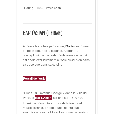
Rating: 0.0/
5
(0 votes cast)
BAR L’ASIAN (FERMÉ)
Adresse branchée parisienne,
l’Asian
se trouve
en plein coeur de la capitale. Adoptant un
concept unique, ce restaurant-bar-salon de thé
est dédié exclusivement à l’Asie aussi bien dans
sa déco que dans sa cuisine.
Portail de l’Asie
Situé au 30, avenue George V dans le VIIIe de
Paris, le
Bar L’Asian
s’étend sur 1 500 m2.
Enseigne branchée aux cocktails inédits et
rafraichissants, il adopte une thématique
évolutive autour de l’Asie. Le cognac fait maison,