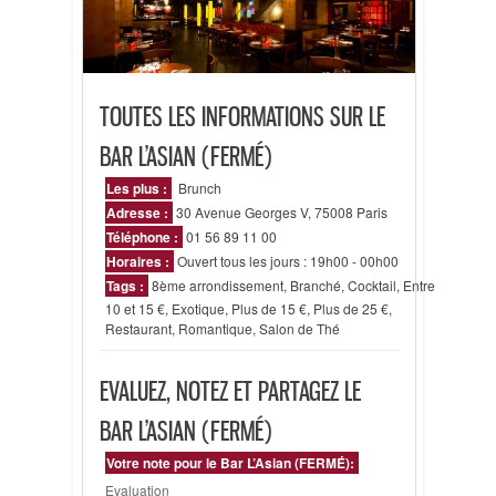
TOUTES LES INFORMATIONS SUR LE
BAR L’ASIAN (FERMÉ)
Les plus :
Brunch
Adresse :
30 Avenue Georges V, 75008 Paris
Téléphone :
01 56 89 11 00
Horaires :
Ouvert tous les jours : 19h00 - 00h00
Tags :
8ème arrondissement
,
Branché
,
Cocktail
,
Entre
10 et 15 €
,
Exotique
,
Plus de 15 €
,
Plus de 25 €
,
Restaurant
,
Romantique
,
Salon de Thé
EVALUEZ, NOTEZ ET PARTAGEZ LE
BAR L’ASIAN (FERMÉ)
Votre note pour le Bar L’Asian (FERMÉ):
Evaluation