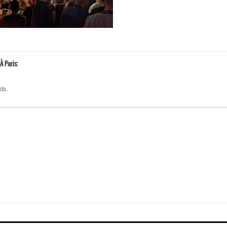
À Paris:
ts.