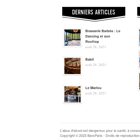
DERNIERS ARTICLES
Brasserie Barbès : Le
Dancing et son
Rooftop
août 28, 2023
Babil
août 28, 2023
Le Marlou
août 28, 2023
L'abus d'alcool est dangereux pour la santé, à con
Copyright © 2023 BarsParis - Droits de reproduction 