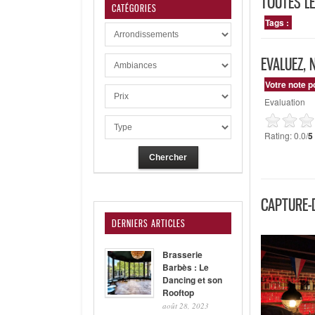
TOUTES LE
CATÉGORIES
Tags :
EVALUEZ, 
Votre note p
Evaluation
Rating: 0.0/
5
CAPTURE-D
DERNIERS ARTICLES
Brasserie
Barbès : Le
Dancing et son
Rooftop
août 28, 2023