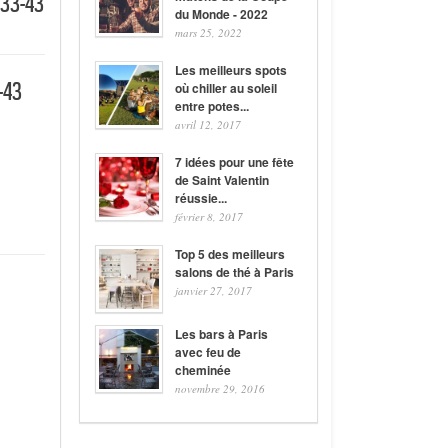
-33-43
du Monde - 2022
mars 25, 2022
Les meilleurs spots
-43
où chiller au soleil
entre potes...
avril 12, 2017
7 idées pour une fête
de Saint Valentin
réussie...
février 8, 2017
Top 5 des meilleurs
salons de thé à Paris
janvier 27, 2017
Les bars à Paris
avec feu de
cheminée
novembre 29, 2016