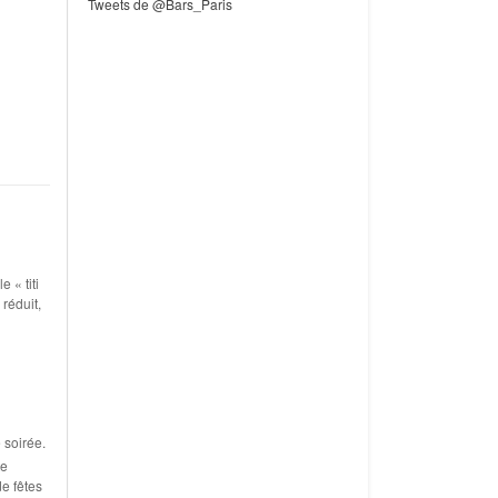
Tweets de @Bars_Paris
e « titi
 réduit,
 soirée.
te
e fêtes