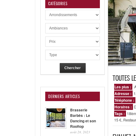
CATÉGORIES
TOUTES L
Les plus :
A
Adresse :
1
DERNIERS ARTICLES
Téléphone :
Horaires :
D
Brasserie
Tags :
18èm
Barbès : Le
15 €
,
Restaur
Dancing et son
Rooftop
août 28, 2023