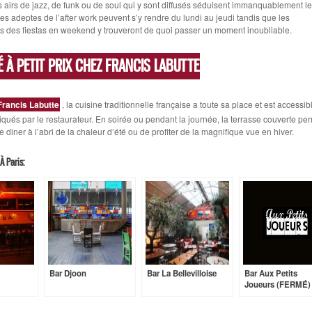
 airs de jazz, de funk ou de soul qui y sont diffusés séduisent immanquablement l
 adeptes de l’after work peuvent s’y rendre du lundi au jeudi tandis que les
ls des fiestas en weekend y trouveront de quoi passer un moment inoubliable.
É À PETIT PRIX CHEZ FRANCIS LABUTTE
Francis Labutte
, la cuisine traditionnelle française a toute sa place et est accessi
liqués par le restaurateur. En soirée ou pendant la journée, la terrasse couverte pe
 diner à l’abri de la chaleur d’été ou de profiter de la magnifique vue en hiver.
À Paris:
Bar Djoon
Bar La Bellevilloise
Bar Aux Petits
Joueurs (FERMÉ)