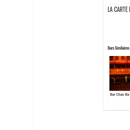
LA CARTE
Whisky : 6.90
Softs : 3€
Cocktails : 7€
A la carte : 15
Bars Similaires 
Bar Chao Ba