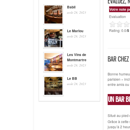
EVALUEZ, 
Babil
Votre note p
août 28, 2023
Evaluation
Rating: 0.0/
5
Le Marlou
août 28, 2023
Les Vins de
BAR CHEZ
Montmartre
août 28, 2023
Bonne humeur 
Le BB
parisien » inci
août 28, 2023
entre amis ou 
UN BAR B
Situé au pied
Grâce à cette 
jusqu’à 2 heu