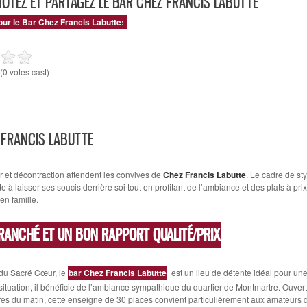
NOTEZ ET PARTAGEZ LE BAR CHEZ FRANCIS LABUTTE
our le Bar Chez Francis Labutte:
(0 votes cast)
 FRANCIS LABUTTE
et décontraction attendent les convives de
Chez Francis Labutte
. Le cadre de styl
te à laisser ses soucis derrière soi tout en profitant de l’ambiance et des plats à prix
en famille.
RANCHÉ ET UN BON RAPPORT QUALITÉ/PRIX
 du Sacré Cœur, le
bar Chez Francis Labutte
est un lieu de détente idéal pour une
situation, il bénéficie de l’ambiance sympathique du quartier de Montmartre. Ouver
res du matin, cette enseigne de 30 places convient particulièrement aux amateurs d