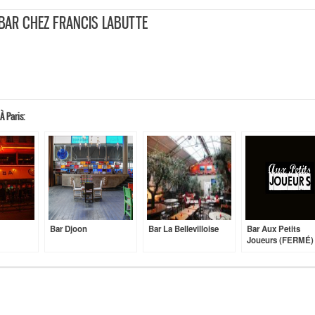
 BAR CHEZ FRANCIS LABUTTE
€
€ (entrée, plat, dessert)
À Paris:
Bar Djoon
Bar La Bellevilloise
Bar Aux Petits
Joueurs (FERMÉ)