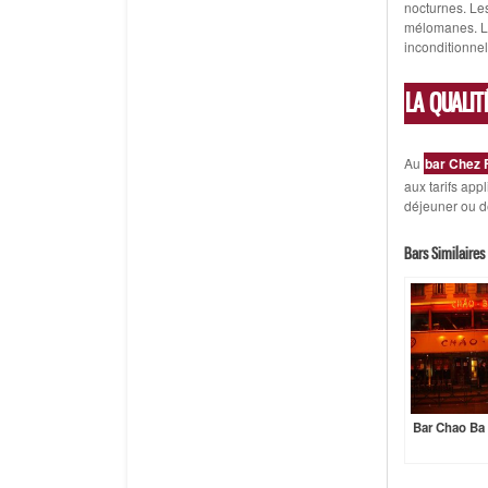
nocturnes. Les
mélomanes. Les
inconditionne
LA QUALIT
Au
bar Chez 
aux tarifs app
déjeuner ou de
Bars Similaires 
Bar Chao Ba