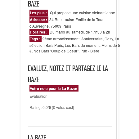
BAZE
Les plus :
Qui propose une cuisine vietnamienne
Adresse :
34 Rue Louise-Émilie de la Tour
d'Auvergne, 75009 Paris
Horaires :
Du mardi au samedi, de 17h30 à 2h
Tags :
9ème arrondissement
,
Anniversaire
,
Cosy
,
La
sélection Bars Paris
,
Les Bars du moment
,
Moins de 5
€
,
Nos Bars "Coup de Coeur"
,
Pub - Bière
EVALUEZ, NOTEZ ET PARTAGEZ LE LA
BAZE
Votre note pour le La Baze:
Evaluation
Rating: 0.0/
5
(0 votes cast)
LA BAZE