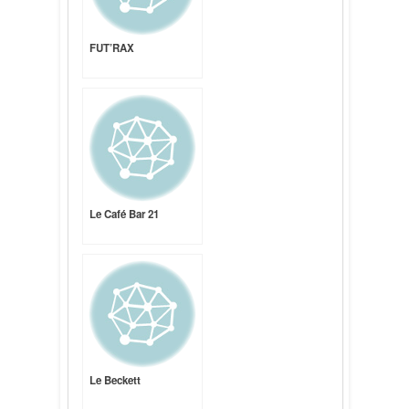
FUT’RAX
Le Café Bar 21
Le Beckett