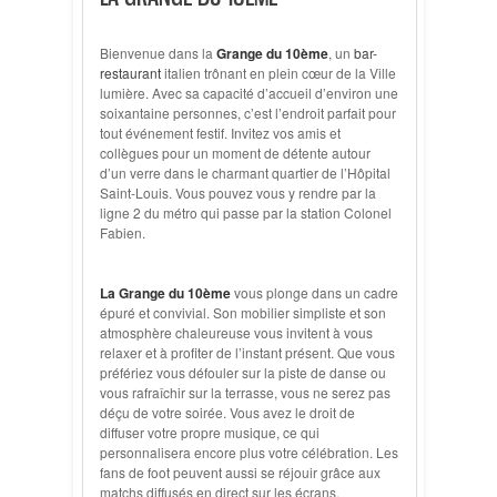
Bienvenue dans la
Grange du 10ème
, un
bar-
restaurant
italien trônant en plein cœur de la Ville
lumière. Avec sa capacité d’accueil d’environ une
soixantaine personnes, c’est l’endroit parfait pour
tout événement festif. Invitez vos amis et
collègues pour un moment de détente autour
d’un verre dans le charmant quartier de l’Hôpital
Saint-Louis. Vous pouvez vous y rendre par la
ligne 2 du métro qui passe par la station Colonel
Fabien.
La Grange du 10ème
vous plonge dans un cadre
épuré et convivial. Son mobilier simpliste et son
atmosphère chaleureuse vous invitent à vous
relaxer et à profiter de l’instant présent. Que vous
préfériez vous défouler sur la piste de danse ou
vous rafraîchir sur la terrasse, vous ne serez pas
déçu de votre soirée. Vous avez le droit de
diffuser votre propre musique, ce qui
personnalisera encore plus votre célébration. Les
fans de foot peuvent aussi se réjouir grâce aux
matchs diffusés en direct sur les écrans.