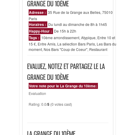
GRANGE DU 10ÈME
Adresse :
35 Rue de la Grange aux Belles, 75010
Paris
Horaires :
Du lundi au dimanche de 8h à 1h45
Happy-Hour :
De 15h à 22h
Tags :
10ème arrondissement
,
Atypique
,
Entre 10 et
15 €
,
Entre Amis
,
La sélection Bars Paris
,
Les Bars du
moment
,
Nos Bars "Coup de Coeur"
,
Restaurant
EVALUEZ, NOTEZ ET PARTAGEZ LE LA
GRANGE DU 10ÈME
Votre note pour le La Grange du 10ème:
Evaluation
Rating: 0.0/
5
(0 votes cast)
LA GRANGE DU 10ÈME