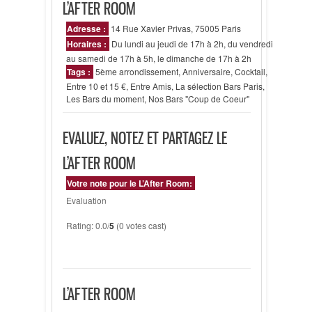
L’AFTER ROOM
Adresse :
14 Rue Xavier Privas, 75005 Paris
Horaires :
Du lundi au jeudi de 17h à 2h, du vendredi
au samedi de 17h à 5h, le dimanche de 17h à 2h
Tags :
5ème arrondissement
,
Anniversaire
,
Cocktail
,
Entre 10 et 15 €
,
Entre Amis
,
La sélection Bars Paris
,
Les Bars du moment
,
Nos Bars "Coup de Coeur"
EVALUEZ, NOTEZ ET PARTAGEZ LE
L’AFTER ROOM
Votre note pour le L’After Room:
Evaluation
Rating: 0.0/
5
(0 votes cast)
L’AFTER ROOM