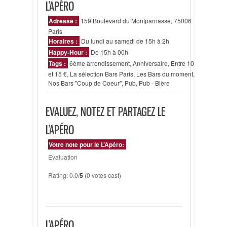
L’APÉRO
Adresse :
159 Boulevard du Montparnasse, 75006
Paris
Horaires :
Du lundi au samedi de 15h à 2h
Happy-Hour :
De 15h à 00h
Tags :
6ème arrondissement
,
Anniversaire
,
Entre 10
et 15 €
,
La sélection Bars Paris
,
Les Bars du moment
,
Nos Bars "Coup de Coeur"
,
Pub
,
Pub - Bière
EVALUEZ, NOTEZ ET PARTAGEZ LE
L’APÉRO
Votre note pour le L’Apéro:
Evaluation
Rating: 0.0/
5
(0 votes cast)
L’APÉRO