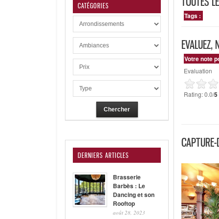
TOUTES LE
CATÉGORIES
Tags :
EVALUEZ, 
Votre note p
Evaluation
Rating: 0.0/
5
CAPTURE-D
DERNIERS ARTICLES
Brasserie
Barbès : Le
Dancing et son
Rooftop
août 28, 2023