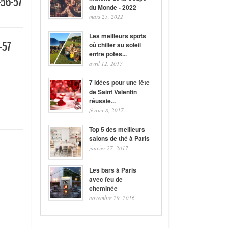
-56-57
du Monde - 2022
mars 25, 2022
Les meilleurs spots
-57
où chiller au soleil
entre potes...
avril 12, 2017
7 idées pour une fête
de Saint Valentin
réussie...
février 8, 2017
Top 5 des meilleurs
salons de thé à Paris
janvier 27, 2017
Les bars à Paris
avec feu de
cheminée
novembre 29, 2016