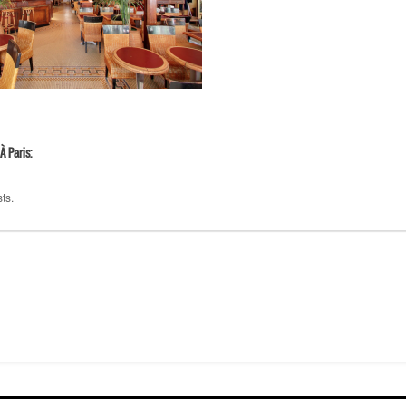
À Paris:
ts.