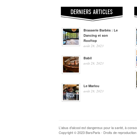
DERNIERS ARTICLES
Brasserie Barbès : Le
Dancing et son
Rooftop
août 28, 2023
Babil
août 28, 2023
Le Marlou
août 28, 2023
L'abus d'alcool est dangereux pour la santé, à con
Copyright © 2023 BarsParis - Droits de reproduction 