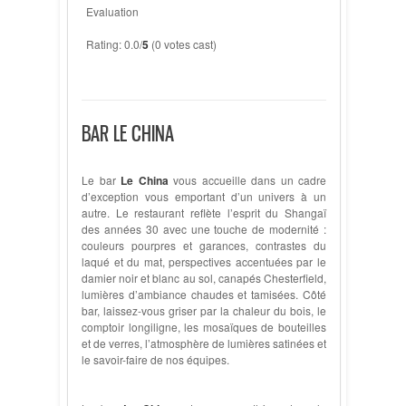
Evaluation
Rating: 0.0/
5
(0 votes cast)
BAR LE CHINA
Le bar
Le China
vous accueille dans un cadre
d’exception vous emportant d’un univers à un
autre. Le restaurant reflète l’esprit du Shangaï
des années 30 avec une touche de modernité :
couleurs pourpres et garances, contrastes du
laqué et du mat, perspectives accentuées par le
damier noir et blanc au sol, canapés Chesterfield,
lumières d’ambiance chaudes et tamisées. Côté
bar, laissez-vous griser par la chaleur du bois, le
comptoir longiligne, les mosaïques de bouteilles
et de verres, l’atmosphère de lumières satinées et
le savoir-faire de nos équipes.