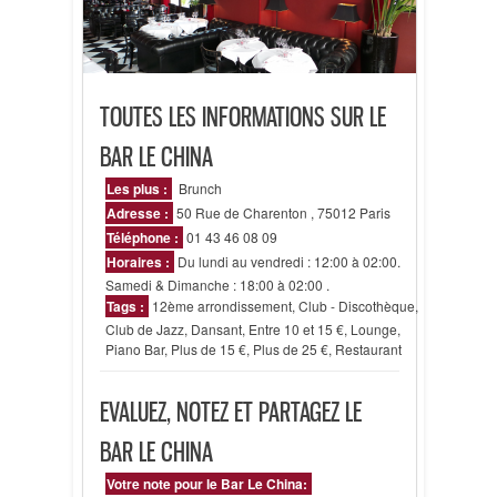
TOUTES LES INFORMATIONS SUR LE
BAR LE CHINA
Les plus :
Brunch
Adresse :
50 Rue de Charenton , 75012 Paris
Téléphone :
01 43 46 08 09
Horaires :
Du lundi au vendredi : 12:00 à 02:00.
Samedi & Dimanche : 18:00 à 02:00 .
Tags :
12ème arrondissement
,
Club - Discothèque
,
Club de Jazz
,
Dansant
,
Entre 10 et 15 €
,
Lounge
,
Piano Bar
,
Plus de 15 €
,
Plus de 25 €
,
Restaurant
EVALUEZ, NOTEZ ET PARTAGEZ LE
BAR LE CHINA
Votre note pour le Bar Le China: