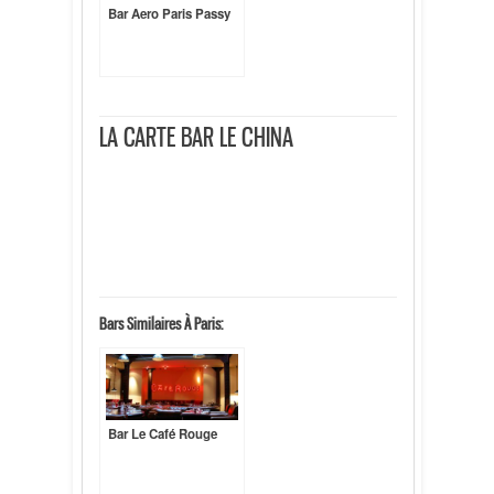
Bar Aero Paris Passy
LA CARTE BAR LE CHINA
A la carte : A partir de 25 € (entrée, plat, dessert)
Whisky, Vodka... : 7,50 €
Softs : A partir de 4,60 €
Cocktails : 8 €
Formule déjeuner : 15 €
Brunch : 25 €
Bars Similaires À Paris:
Bar Le Café Rouge