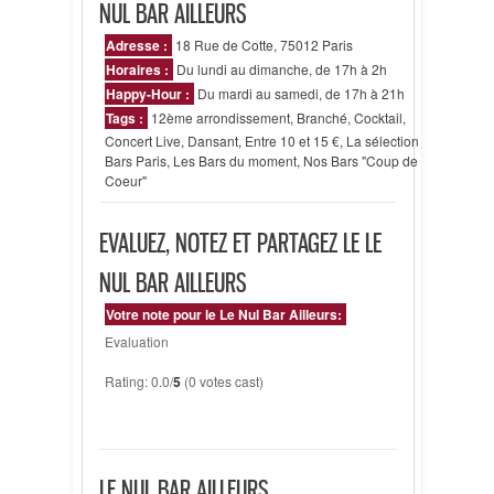
NUL BAR AILLEURS
Adresse :
18 Rue de Cotte, 75012 Paris
Horaires :
Du lundi au dimanche, de 17h à 2h
Happy-Hour :
Du mardi au samedi, de 17h à 21h
Tags :
12ème arrondissement
,
Branché
,
Cocktail
,
Concert Live
,
Dansant
,
Entre 10 et 15 €
,
La sélection
Bars Paris
,
Les Bars du moment
,
Nos Bars "Coup de
Coeur"
EVALUEZ, NOTEZ ET PARTAGEZ LE LE
NUL BAR AILLEURS
Votre note pour le Le Nul Bar Ailleurs:
Evaluation
Rating: 0.0/
5
(0 votes cast)
LE NUL BAR AILLEURS