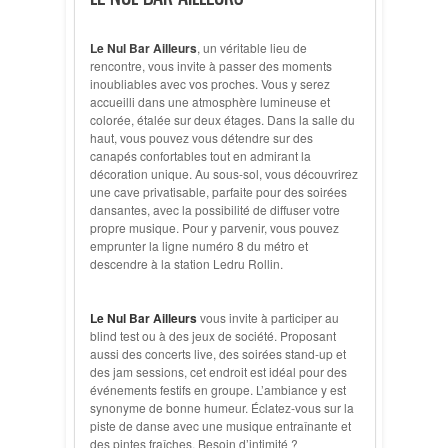
Le Nul Bar Ailleurs
, un véritable lieu de
rencontre, vous invite à passer des moments
inoubliables avec vos proches. Vous y serez
accueilli dans une atmosphère lumineuse et
colorée,
étalée sur deux étages.
Dans la salle du
haut, vous pouvez vous détendre sur des
canapés confortables tout en admirant la
décoration unique. Au sous-sol, vous découvrirez
une cave privatisable, parfaite pour des soirées
dansantes, avec la possibilité de diffuser votre
propre musique. Pour y parvenir, vous pouvez
emprunter la ligne numéro 8 du métro et
descendre à la station Ledru Rollin.
Le Nul Bar Ailleurs
vous invite à participer au
blind test ou à des jeux de société. Proposant
aussi des concerts live, des soirées stand-up et
des jam sessions, cet endroit est idéal pour des
événements festifs en groupe. L’ambiance y est
synonyme de bonne humeur. Éclatez-vous sur la
piste de danse avec une musique entraînante et
des pintes fraîches. Besoin d’intimité ?