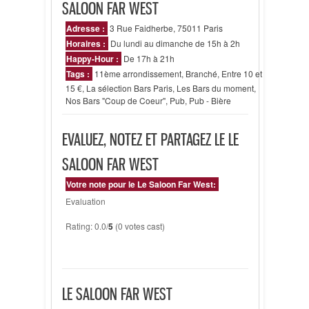
SALOON FAR WEST
Adresse :
3 Rue Faidherbe, 75011 Paris
Horaires :
Du lundi au dimanche de 15h à 2h
Happy-Hour :
De 17h à 21h
Tags :
11ème arrondissement
,
Branché
,
Entre 10 et
15 €
,
La sélection Bars Paris
,
Les Bars du moment
,
Nos Bars "Coup de Coeur"
,
Pub
,
Pub - Bière
EVALUEZ, NOTEZ ET PARTAGEZ LE LE
SALOON FAR WEST
Votre note pour le Le Saloon Far West:
Evaluation
Rating: 0.0/
5
(0 votes cast)
LE SALOON FAR WEST