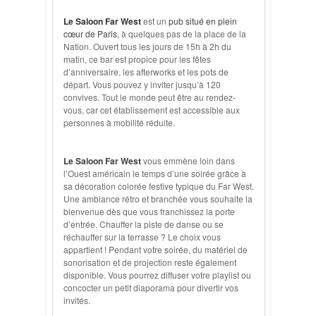
Le Saloon Far West
est un
pub situé en plein
cœur de Paris
, à quelques pas de la place de la
Nation. Ouvert tous les jours de 15h à 2h du
matin, ce bar est propice pour les fêtes
d’anniversaire, les afterworks et les pots de
départ. Vous pouvez y inviter jusqu’à 120
convives. Tout le monde peut être au rendez-
vous, car cet établissement est accessible aux
personnes à mobilité réduite.
Le Saloon Far West
vous emmène loin dans
l’Ouest américain le temps d’une soirée grâce à
sa décoration colorée festive typique du Far West.
Une ambiance rétro et branchée vous souhaite la
bienvenue dès que vous franchissez la porte
d’entrée. Chauffer la piste de danse ou se
réchauffer sur la terrasse ? Le choix vous
appartient ! Pendant votre soirée, du matériel de
sonorisation et de projection reste également
disponible. Vous pourrez diffuser votre playlist ou
concocter un petit diaporama pour divertir vos
invités.