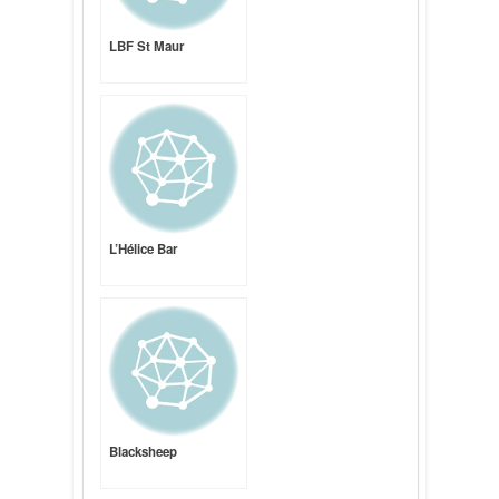
LBF St Maur
L’Hélice Bar
Blacksheep