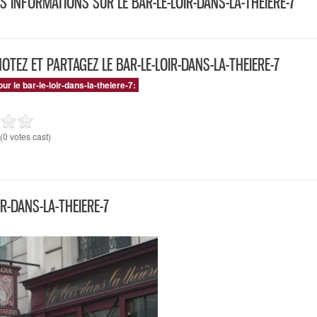
S INFORMATIONS SUR LE BAR-LE-LOIR-DANS-LA-THEIERE-7
NOTEZ ET PARTAGEZ LE BAR-LE-LOIR-DANS-LA-THEIERE-7
ur le bar-le-loir-dans-la-theiere-7:
(0 votes cast)
IR-DANS-LA-THEIERE-7