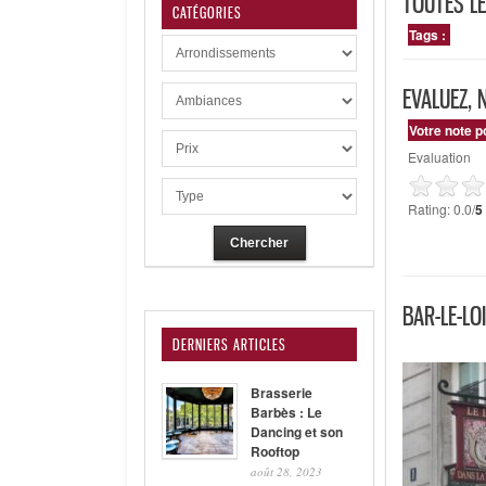
TOUTES LE
CATÉGORIES
Tags :
EVALUEZ, 
Votre note po
Evaluation
Rating: 0.0/
5
BAR-LE-LO
DERNIERS ARTICLES
Brasserie
Barbès : Le
Dancing et son
Rooftop
août 28, 2023