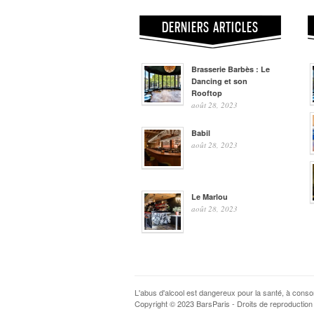
DERNIERS ARTICLES
Brasserie Barbès : Le
Dancing et son
Rooftop
août 28, 2023
Babil
août 28, 2023
Le Marlou
août 28, 2023
L'abus d'alcool est dangereux pour la santé, à con
Copyright © 2023 BarsParis - Droits de reproduction 