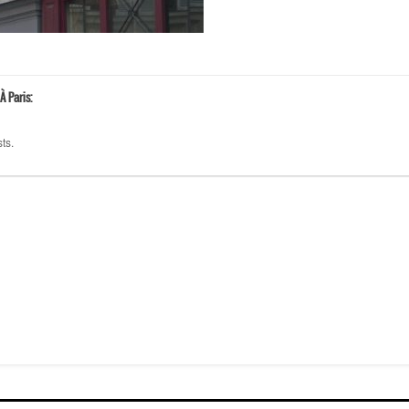
À Paris:
ts.