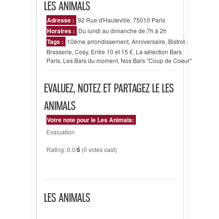
LES ANIMALS
Adresse :
92 Rue d'Hauteville, 75010 Paris
Horaires :
Du lundi au dimanche de 7h à 2h
Tags :
10ème arrondissement
,
Anniversaire
,
Bistrot -
Brasserie
,
Cosy
,
Entre 10 et 15 €
,
La sélection Bars
Paris
,
Les Bars du moment
,
Nos Bars "Coup de Coeur"
EVALUEZ, NOTEZ ET PARTAGEZ LE LES
ANIMALS
Votre note pour le Les Animals:
Evaluation
Rating: 0.0/
5
(0 votes cast)
LES ANIMALS