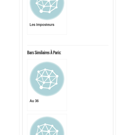
Les imposteurs
Bars Similaires À Paris:
Au 36