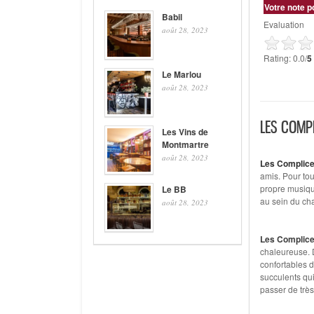
Votre note p
Babil
Evaluation
août 28, 2023
Rating: 0.0/
5
Le Marlou
août 28, 2023
LES COMP
Les Vins de
Montmartre
août 28, 2023
Les Complic
amis. Pour tou
propre musiq
Le BB
au sein du cha
août 28, 2023
Les Complic
chaleureuse. 
confortables d
succulents qu
passer de trè