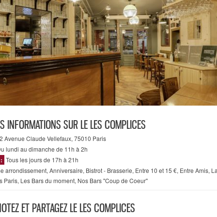
ES INFORMATIONS SUR LE LES COMPLICES
2 Avenue Claude Vellefaux, 75010 Paris
u lundi au dimanche de 11h à 2h
 :
Tous les jours de 17h à 21h
e arrondissement
,
Anniversaire
,
Bistrot - Brasserie
,
Entre 10 et 15 €
,
Entre Amis
,
L
s Paris
,
Les Bars du moment
,
Nos Bars "Coup de Coeur"
NOTEZ ET PARTAGEZ LE LES COMPLICES