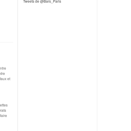
Tweets de @Bars_Paris
ntre
otre
faux et
ettes
lats
faire