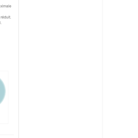
aximale
réduit.
.