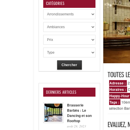
CATÉGORIES
TOUTES L
Adresse :
2
Horaires :
D
DERNIERS ARTICLES
Happy-Hour
Tags :
10èm
Brasserie
sélection Bar
Barbès : Le
Dancing et son
Rooftop
EVALUEZ, 
août 28, 2023