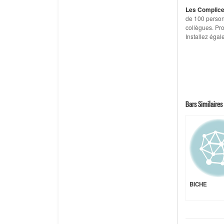
Les Complic
de 100 person
collègues. Pro
Installez égal
Bars Similaires 
BICHE