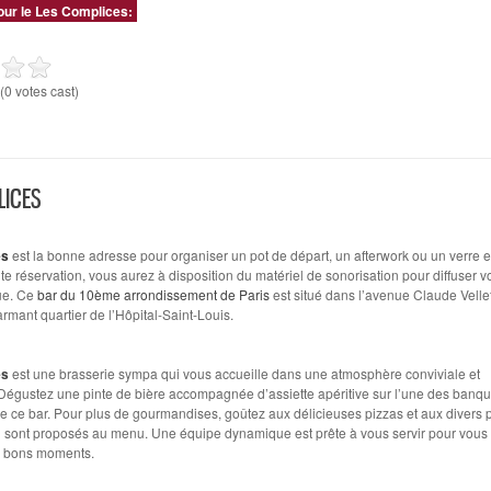
our le Les Complices:
(0 votes cast)
LICES
es
est la bonne adresse pour organiser un pot de départ, un afterwork ou un verre e
te réservation, vous aurez à disposition du matériel de sonorisation pour diffuser v
ue. Ce
bar du 10ème arrondissement de Paris
est situé dans l’avenue Claude Velle
rmant quartier de l’Hôpital-Saint-Louis.
es
est une brasserie sympa qui vous accueille dans une atmosphère conviviale et
Dégustez une pinte de bière accompagnée d’assiette apéritive sur l’une des banqu
e ce bar. Pour plus de gourmandises, goûtez aux délicieuses pizzas et aux divers p
i sont proposés au menu. Une équipe dynamique est prête à vous servir pour vous 
s bons moments.