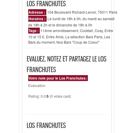
LOS FRANCHUTES
Adresse :
104 Boulevard Richard-Lenoir, 75011 Paris
Horaires :
Le lundi de 18h à 0h, du mardi au samedi
de 18h à 2h et le dimanche de 18h à 0h
Tags :
11ème arrondissement
,
Cocktail
,
Cosy
,
Entre
10 et 15 €
,
Entre Amis
,
La sélection Bars Paris
,
Les
Bars du moment
,
Nos Bars "Coup de Coeur"
EVALUEZ, NOTEZ ET PARTAGEZ LE LOS
FRANCHUTES
Votre note pour le Los Franchutes:
Evaluation
Rating: 0.0/
5
(0 votes cast)
LOS FRANCHUTES