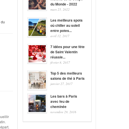
du Monde - 2022
mars 25, 2022
Les meilleurs spots
 du
où chiller au soleil
entre potes...
avril 12, 2017
7 idées pour une fête
de Saint Valentin
réussie...
février 8, 2017
Top 5 des meilleurs
salons de thé à Paris
janvier 27, 2017
Les bars à Paris
avec feu de
cheminée
novembre 29, 2016
eillir
tin.
départ.