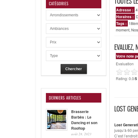
TOUTES L
CATÉGORIES
Adresse :
4
Horaires :
D
Tags :
18èm
moment
,
Nos
EVALUEZ, 
Votre note p
Evaluation
Rating: 0.0/
5
DERNIERS ARTICLES
LOST GEN
Brasserie
Barbès : Le
Dancing et son
Lost Generat
Rooftop
jusqu’à 60 pe
août 28, 2023
C’est l’endroi