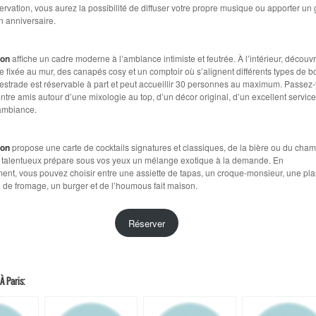
ervation, vous aurez la possibilité de diffuser votre propre musique ou apporter un
n anniversaire.
ion
affiche un cadre moderne à l’ambiance intimiste et feutrée. À l’intérieur, découv
 fixée au mur, des canapés cosy et un comptoir où s’alignent différents types de b
’estrade est réservable à part et peut accueillir 30 personnes au maximum. Passez
re amis autour d’une mixologie au top, d’un décor original, d’un excellent service
ambiance.
ion
propose une carte de cocktails signatures et classiques, de la bière ou du cha
talentueux prépare sous vos yeux un mélange exotique à la demande. En
t, vous pouvez choisir entre une assiette de tapas, un croque-monsieur, une pl
 de fromage, un burger et de l’houmous fait maison.
Réserver
À Paris: