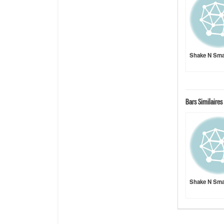
Shake N Sm
Bars Similaires 
Shake N Sm