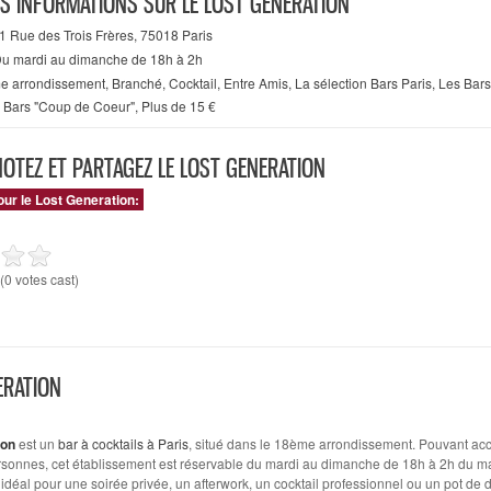
ES INFORMATIONS SUR LE LOST GENERATION
1 Rue des Trois Frères, 75018 Paris
u mardi au dimanche de 18h à 2h
e arrondissement
,
Branché
,
Cocktail
,
Entre Amis
,
La sélection Bars Paris
,
Les Bars
 Bars "Coup de Coeur"
,
Plus de 15 €
NOTEZ ET PARTAGEZ LE LOST GENERATION
our le Lost Generation:
(0 votes cast)
ERATION
ion
est un
bar à cocktails à Paris
, situé dans le 18ème arrondissement. Pouvant accu
rsonnes, cet établissement est réservable du mardi au dimanche de 18h à 2h du ma
t idéal pour une soirée privée, un afterwork, un cocktail professionnel ou un pot de 