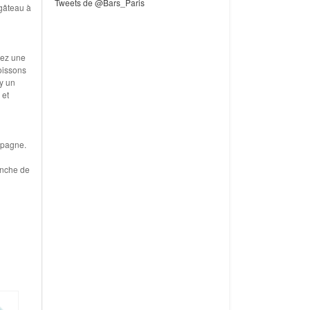
Tweets de @Bars_Paris
 gâteau à
rez une
oissons
-y un
 et
mpagne.
anche de