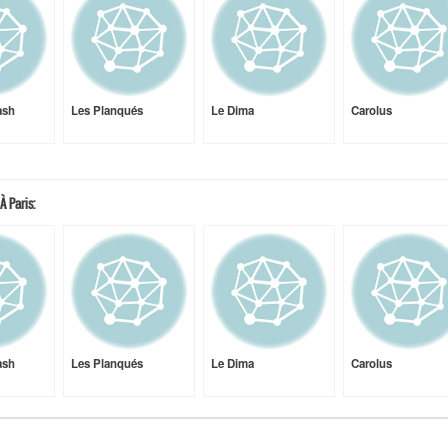
ash
Les Planqués
Le Dima
Carolus
À Paris:
ash
Les Planqués
Le Dima
Carolus