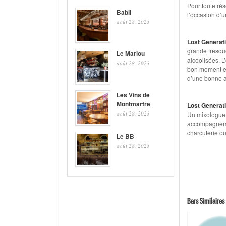
Pour toute rés
Babil
l’occasion d’u
août 28, 2023
Lost Generat
grande fresque
Le Marlou
alcoolisées. L
août 28, 2023
bon moment ent
d’une bonne 
Les Vins de
Montmartre
Lost Generat
août 28, 2023
Un mixologue 
accompagnemen
charcuterie ou
Le BB
août 28, 2023
Bars Similaires 