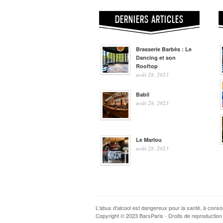
DERNIERS ARTICLES
Brasserie Barbès : Le
Dancing et son
Rooftop
août 28, 2023
Babil
août 28, 2023
Le Marlou
août 28, 2023
L'abus d'alcool est dangereux pour la santé, à con
Copyright © 2023 BarsParis - Droits de reproduction 