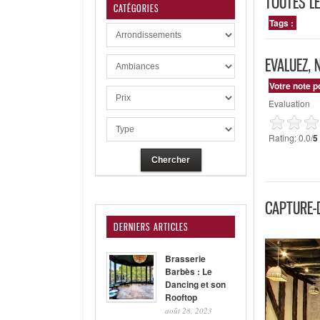
TOUTES LE
CATÉGORIES
Tags :
EVALUEZ, 
Votre note p
Evaluation
Rating: 0.0/
5
CAPTURE-D
DERNIERS ARTICLES
Brasserie
Barbès : Le
Dancing et son
Rooftop
août 28, 2023