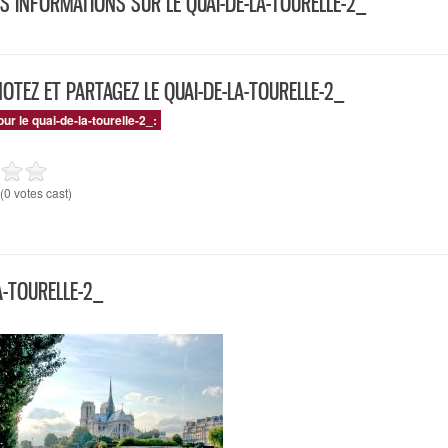
S INFORMATIONS SUR LE QUAI-DE-LA-TOURELLE-2_
NOTEZ ET PARTAGEZ LE QUAI-DE-LA-TOURELLE-2_
our le quai-de-la-tourelle-2_:
(0 votes cast)
A-TOURELLE-2_