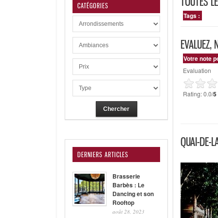
TOUTES LE
CATÉGORIES
Tags :
EVALUEZ, 
Votre note p
Evaluation
Rating: 0.0/
5
QUAI-DE-L
DERNIERS ARTICLES
Brasserie
Barbès : Le
Dancing et son
Rooftop
août 28, 2023