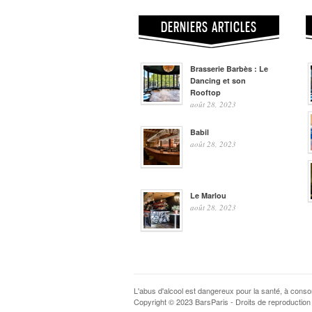
DERNIERS ARTICLES
Brasserie Barbès : Le
Dancing et son
Rooftop
août 28, 2023
Babil
août 28, 2023
Le Marlou
août 28, 2023
L'abus d'alcool est dangereux pour la santé, à con
Copyright © 2023 BarsParis - Droits de reproduction 