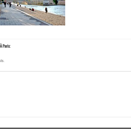
À Paris:
ts.