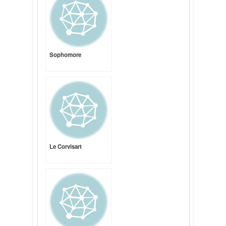
Sophomore
Le Corvisart