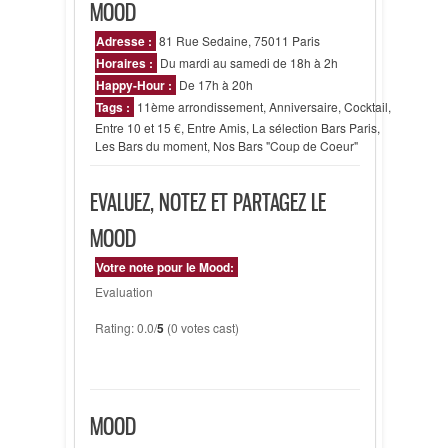
MOOD
Adresse :
81 Rue Sedaine, 75011 Paris
Horaires :
Du mardi au samedi de 18h à 2h
Happy-Hour :
De 17h à 20h
Tags :
11ème arrondissement
,
Anniversaire
,
Cocktail
,
Entre 10 et 15 €
,
Entre Amis
,
La sélection Bars Paris
,
Les Bars du moment
,
Nos Bars "Coup de Coeur"
EVALUEZ, NOTEZ ET PARTAGEZ LE
MOOD
Votre note pour le Mood:
Evaluation
Rating: 0.0/
5
(0 votes cast)
MOOD