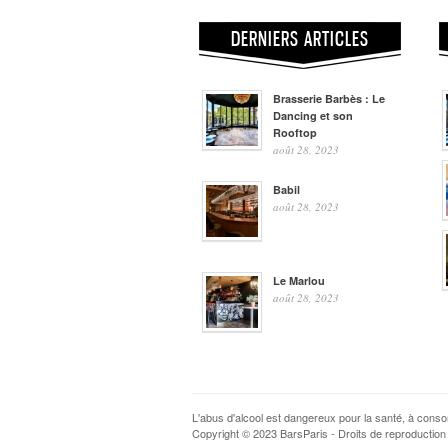
DERNIERS ARTICLES
Brasserie Barbès : Le
Dancing et son
Rooftop
août 28, 2023
Babil
août 28, 2023
Le Marlou
août 28, 2023
L'abus d'alcool est dangereux pour la santé, à con
Copyright © 2023 BarsParis - Droits de reproduction 