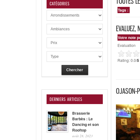
TOUTES L
CATÉGORIES
Tags :
EVALUEZ, 
Votre note p
Evaluation
Rating: 0.0/
5
OJASON-P
DERNIERS ARTICLES
Brasserie
Barbès : Le
Dancing et son
Rooftop
août 28, 2023