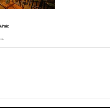
À Paris:
ts.