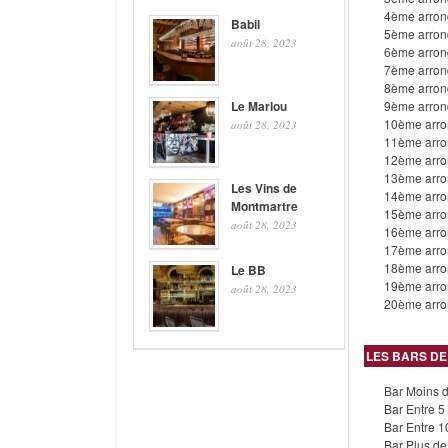
4ème arron
Babil
5ème arron
août 28, 2023
6ème arron
7ème arron
8ème arron
Le Marlou
9ème arron
10ème arro
août 28, 2023
11ème arro
12ème arro
13ème arro
Les Vins de
14ème arro
Montmartre
15ème arro
août 28, 2023
16ème arro
17ème arro
18ème arro
Le BB
19ème arro
août 28, 2023
20ème arro
LES BARS DE
Bar Moins d
Bar Entre 5 
Bar Entre 10
Bar Plus de