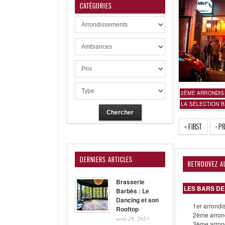
CATÉGORIES
2ÈME ARRONDI
LA SÉLECTION B
« FIRST
‹ P
DERNIERS ARTICLES
RETROUVEZ A
Brasserie
LES BARS DE
Barbès : Le
Dancing et son
1er arrondi
Rooftop
2ème arron
août 28, 2023
3ème arron