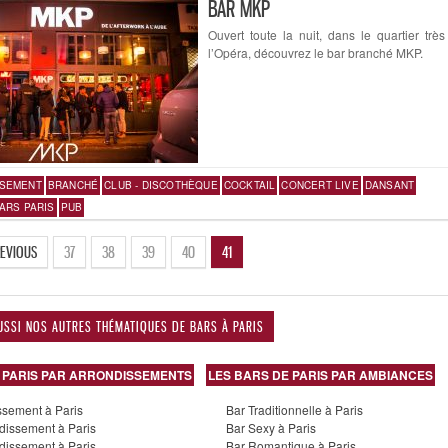
BAR MKP
Ouvert toute la nuit, dans le quartier très
l’Opéra, découvrez le bar branché MKP.
SSEMENT
BRANCHÉ
CLUB - DISCOTHÈQUE
COCKTAIL
CONCERT LIVE
DANSANT
ARS PARIS
PUB
REVIOUS
37
38
39
40
41
USSI NOS AUTRES THÉMATIQUES DE BARS À PARIS
 PARIS PAR ARRONDISSEMENTS
LES BARS DE PARIS PAR AMBIANCES
ssement à Paris
Bar Traditionnelle à Paris
dissement à Paris
Bar Sexy à Paris
dissement à Paris
Bar Romantique à Paris