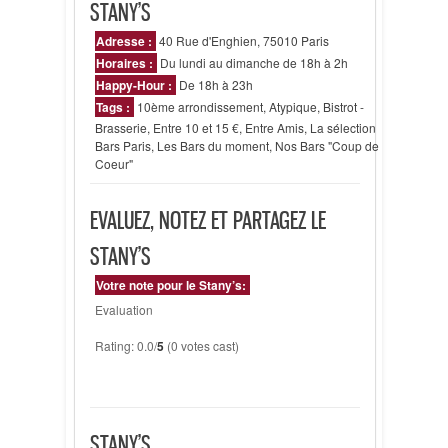
STANY’S
Adresse :
40 Rue d'Enghien, 75010 Paris
Horaires :
Du lundi au dimanche de 18h à 2h
Happy-Hour :
De 18h à 23h
Tags :
10ème arrondissement
,
Atypique
,
Bistrot -
Brasserie
,
Entre 10 et 15 €
,
Entre Amis
,
La sélection
Bars Paris
,
Les Bars du moment
,
Nos Bars "Coup de
Coeur"
EVALUEZ, NOTEZ ET PARTAGEZ LE
STANY’S
Votre note pour le Stany’s:
Evaluation
Rating: 0.0/
5
(0 votes cast)
STANY’S