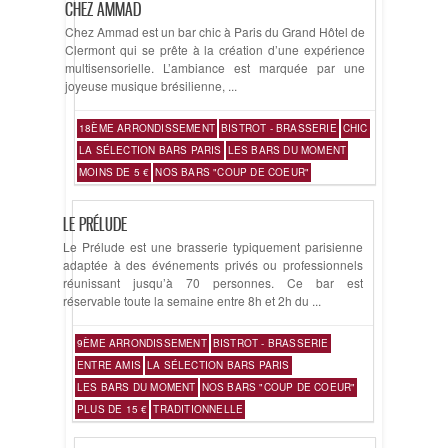
CHEZ AMMAD
Chez Ammad est un bar chic à Paris du Grand Hôtel de
Clermont qui se prête à la création d’une expérience
multisensorielle. L’ambiance est marquée par une
joyeuse musique brésilienne, ...
18ÈME ARRONDISSEMENT
BISTROT - BRASSERIE
CHIC
LA SÉLECTION BARS PARIS
LES BARS DU MOMENT
MOINS DE 5 €
NOS BARS "COUP DE COEUR"
LE PRÉLUDE
Le Prélude est une brasserie typiquement parisienne
adaptée à des événements privés ou professionnels
réunissant jusqu’à 70 personnes. Ce bar est
réservable toute la semaine entre 8h et 2h du ...
9ÈME ARRONDISSEMENT
BISTROT - BRASSERIE
ENTRE AMIS
LA SÉLECTION BARS PARIS
LES BARS DU MOMENT
NOS BARS "COUP DE COEUR"
PLUS DE 15 €
TRADITIONNELLE