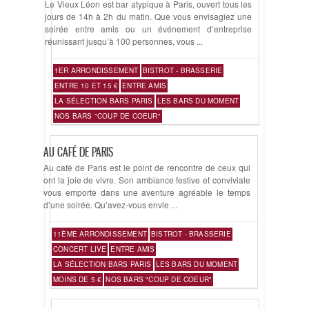
Le Vieux Léon est bar atypique à Paris, ouvert tous les
jours de 14h à 2h du matin. Que vous envisagiez une
soirée entre amis ou un événement d’entreprise
réunissant jusqu’à 100 personnes, vous ...
1ER ARRONDISSEMENT
BISTROT - BRASSERIE
ENTRE 10 ET 15 €
ENTRE AMIS
LA SÉLECTION BARS PARIS
LES BARS DU MOMENT
NOS BARS "COUP DE COEUR"
AU CAFÉ DE PARIS
Au café de Paris est le point de rencontre de ceux qui
ont la joie de vivre. Son ambiance festive et conviviale
vous emporte dans une aventure agréable le temps
d’une soirée. Qu’avez-vous envie ...
11ÈME ARRONDISSEMENT
BISTROT - BRASSERIE
CONCERT LIVE
ENTRE AMIS
LA SÉLECTION BARS PARIS
LES BARS DU MOMENT
MOINS DE 5 €
NOS BARS "COUP DE COEUR"