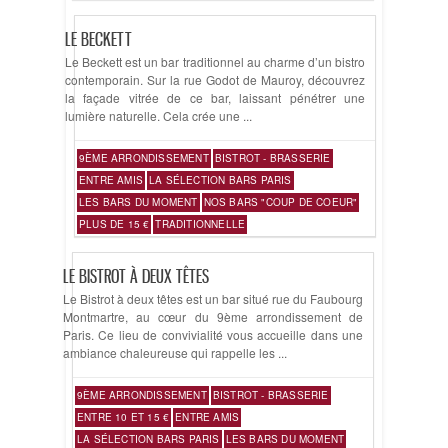
LE BECKETT
Le Beckett est un bar traditionnel au charme d’un bistro
contemporain. Sur la rue Godot de Mauroy, découvrez
la façade vitrée de ce bar, laissant pénétrer une
lumière naturelle. Cela crée une ...
9ÈME ARRONDISSEMENT
BISTROT - BRASSERIE
ENTRE AMIS
LA SÉLECTION BARS PARIS
LES BARS DU MOMENT
NOS BARS "COUP DE COEUR"
PLUS DE 15 €
TRADITIONNELLE
LE BISTROT À DEUX TÊTES
Le Bistrot à deux têtes est un bar situé rue du Faubourg
Montmartre, au cœur du 9ème arrondissement de
Paris. Ce lieu de convivialité vous accueille dans une
ambiance chaleureuse qui rappelle les ...
9ÈME ARRONDISSEMENT
BISTROT - BRASSERIE
ENTRE 10 ET 15 €
ENTRE AMIS
LA SÉLECTION BARS PARIS
LES BARS DU MOMENT