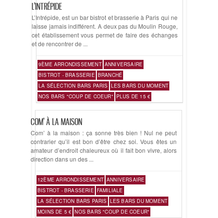
L’INTRÉPIDE
L’Intrépide, est un bar bistrot et brasserie à Paris qui ne
laisse jamais indifférent. A deux pas du Moulin Rouge,
cet établissement vous permet de faire des échanges
et de rencontrer de ...
9ÈME ARRONDISSEMENT
ANNIVERSAIRE
BISTROT - BRASSERIE
BRANCHÉ
LA SÉLECTION BARS PARIS
LES BARS DU MOMENT
NOS BARS "COUP DE COEUR"
PLUS DE 15 €
COM’ À LA MAISON
Com’ à la maison : ça sonne très bien ! Nul ne peut
contrarier qu’il est bon d’être chez soi. Vous êtes un
amateur d’endroit chaleureux où il fait bon vivre, alors
direction dans un des ...
12ÈME ARRONDISSEMENT
ANNIVERSAIRE
BISTROT - BRASSERIE
FAMILIALE
LA SÉLECTION BARS PARIS
LES BARS DU MOMENT
MOINS DE 5 €
NOS BARS "COUP DE COEUR"