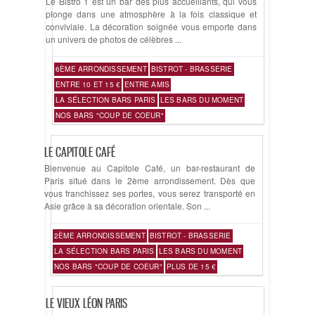
Le Bistro 1 est un bar des plus accueillants, qui vous
plonge dans une atmosphère à la fois classique et
conviviale. La décoration soignée vous emporte dans
un univers de photos de célèbres ...
6ÈME ARRONDISSEMENT
BISTROT - BRASSERIE
ENTRE 10 ET 15 €
ENTRE AMIS
LA SÉLECTION BARS PARIS
LES BARS DU MOMENT
NOS BARS "COUP DE COEUR"
LE CAPITOLE CAFÉ
Bienvenue au Capitole Café, un bar-restaurant de
Paris situé dans le 2ème arrondissement. Dès que
vous franchissez ses portes, vous serez transporté en
Asie grâce à sa décoration orientale. Son ...
2ÈME ARRONDISSEMENT
BISTROT - BRASSERIE
LA SÉLECTION BARS PARIS
LES BARS DU MOMENT
NOS BARS "COUP DE COEUR"
PLUS DE 15 €
LE VIEUX LÉON PARIS