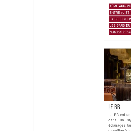
9ÈME ARRON
ENTRE 10 ET 
LA SÉLECTIO
LES BARS DU
NOS BARS "C
LE BB
Le BB est un
dans un sty
éclairages t
discrétion à l