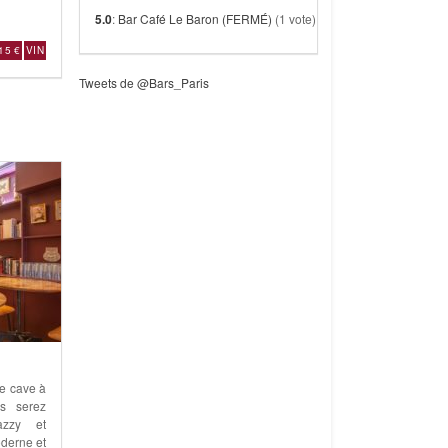
5.0
:
Bar Café Le Baron (FERMÉ)
(1 vote)
15 €
VIN
Tweets de @Bars_Paris
ne cave à
us serez
azzy et
derne et