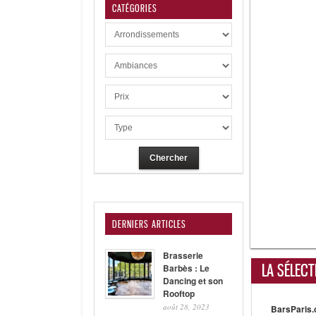
CATÉGORIES
DERNIERS ARTICLES
Brasserie
LA SÉLECT
Barbès : Le
Dancing et son
Rooftop
août 28, 2023
BarsParis