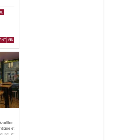
RE
ANT
VIN
ézuélien,
tique et
reuse et