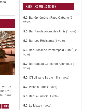
etenu
BARS LES MIEUX NOTÉS
5.0
:
Bar éphémère : Papa Cabane
(2
votes)
5.0
:
Bar Rendez-vous des Amis
(1 vote)
5.0
:
Bar Les Résistants
(1 vote)
5.0
:
Bar Brasserie Printemps (FERMÉ)
(1
vote)
5.0
:
Bar Bateau Concorde Atlantique
(1
vote)
5.0
:
O'Sullivans By the mill
(1 vote)
ement de
5.0
:
Pisco à Paris
(1 vote)
 bar à vin
te, dans
5.0
:
Bar Le Fumoir
(1 vote)
5.0
:
Le Maze
(1 vote)
E
CHIC