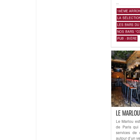
...
18ÈME ARRO
LA SÉLECTIO
LES BARS DU
NOS BARS "C
PUB - BIÈRE
LE MARLOU
Le Marlou es
de Paris qui
services de q
autour d’un ver