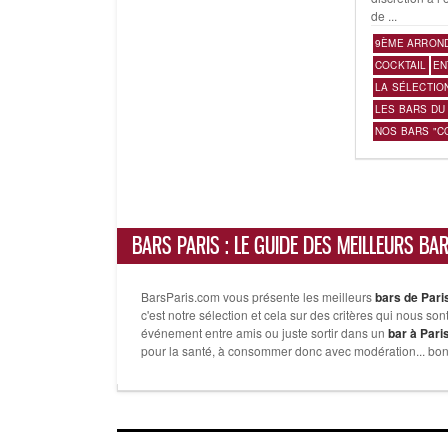
de ...
9ÈME ARRON
COCKTAIL
EN
LA SÉLECTIO
LES BARS DU
NOS BARS "C
BARS PARIS : LE GUIDE DES MEILLEURS BA
BarsParis.com vous présente les meilleurs
bars de Pari
c'est notre sélection et cela sur des critères qui nous so
événement entre amis ou juste sortir dans un
bar à Pari
pour la santé, à consommer donc avec modération... bonn