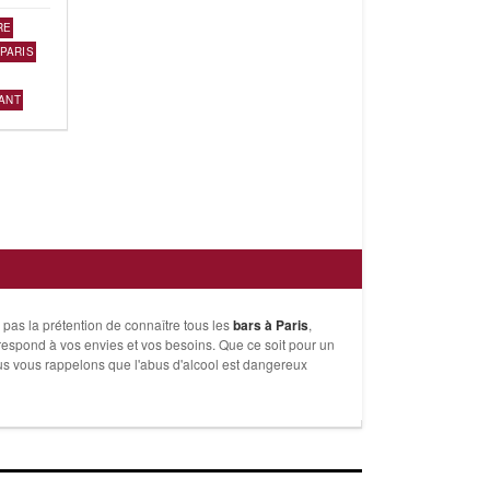
RE
PARIS
ANT
pas la prétention de connaître tous les
bars à Paris
,
orrespond à vos envies et vos besoins. Que ce soit pour un
ous vous rappelons que l'abus d'alcool est dangereux