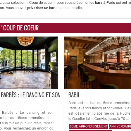
, et sa sélection « Coup de coeur » pour vous présenter les
bars à Paris
qui ont r
tion. Vous pouvez
privatiser un bar
en quelques clics.
 "COUP DE COEUR"
 BARBÈS : LE DANCING ET SON
BABIL
Babil est un bar du 5ème arrondiss
Paris, à la fois trendy et conviviale. Ce
e Barbès : Le dancing et son
est idéalement placé rue de la Huchet
un bar du 18ème arrondissement
le Quartier latin. Conviez jusqu’à 70 ...
t à la fois un pub, un restaurant et
5ÈME ARRONDISSEMENT
ANNIVERSAIR
op. Vous recherchez un endroit où