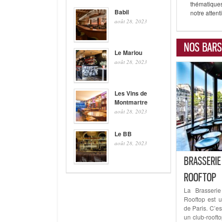
thématiques
Babil
notre atten
août 28, 2023
NOS BARS
Le Marlou
août 28, 2023
Les Vins de
Montmartre
août 28, 2023
Le BB
août 28, 2023
BRASSERIE
ROOFTOP
La Brasseri
Rooftop est 
de Paris. C’es
un club-rooft