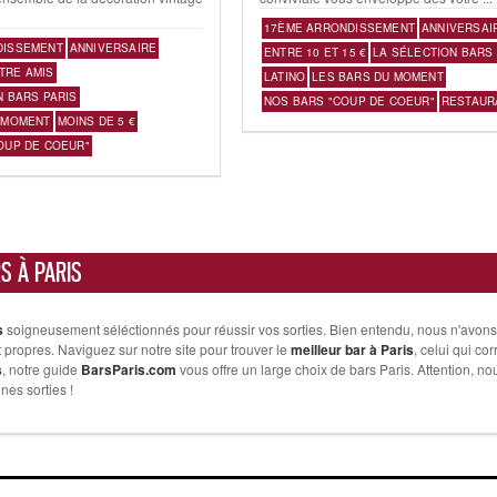
17ÈME ARRONDISSEMENT
ANNIVERSAI
DISSEMENT
ANNIVERSAIRE
ENTRE 10 ET 15 €
LA SÉLECTION BARS 
TRE AMIS
LATINO
LES BARS DU MOMENT
N BARS PARIS
NOS BARS "COUP DE COEUR"
RESTAUR
 MOMENT
MOINS DE 5 €
OUP DE COEUR"
RS À PARIS
s
soigneusement séléctionnés pour réussir vos sorties. Bien entendu, nous n'avons 
nt propres. Naviguez sur notre site pour trouver le
meilleur bar à Paris
, celui qui c
s
, notre guide
BarsParis.com
vous offre un large choix de bars Paris. Attention, n
es sorties !