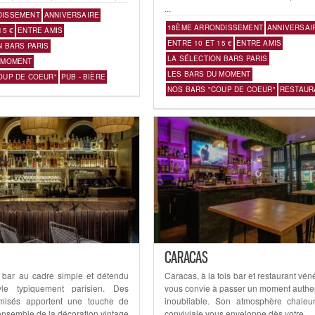
...
DISSEMENT
ANNIVERSAIRE
18ÈME ARRONDISSEMENT
ANNIVERSAI
15 €
ENTRE AMIS
ENTRE 10 ET 15 €
ENTRE AMIS
N BARS PARIS
LA SÉLECTION BARS PARIS
 MOMENT
LES BARS DU MOMENT
OUP DE COEUR"
PUB - BIÈRE
NOS BARS "COUP DE COEUR"
RESTAUR
CARACAS
 bar au cadre simple et détendu
Caracas, à la fois bar et restaurant vén
le typiquement parisien. Des
vous convie à passer un moment authen
amisés apportent une touche de
inoubliable. Son atmosphère chaleu
’ensemble de la décoration vintage
conviviale vous enveloppe dès votre ...