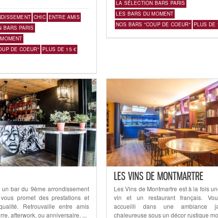
LA SÉLECTION BARS PARIS
LES BARS DU MOMENT
NDISSEMENT
CHIC
ENTRE AMIS
NOS BARS "COUP DE COEUR"
PLUS DE 
N BARS PARIS
 MOMENT
OUP DE COEUR"
PLUS DE 15 €
LES VINS DE MONTMARTRE
t un bar du 9ème arrondissement
Les Vins de Montmartre est à la fois u
 vous promet des prestations et
vin et un restaurant français. Vo
ualité. Retrouvaille entre amis
accueilli dans une ambiance j
re, afterwork, ou anniversaire, ...
chaleureuse sous un décor rustique mo