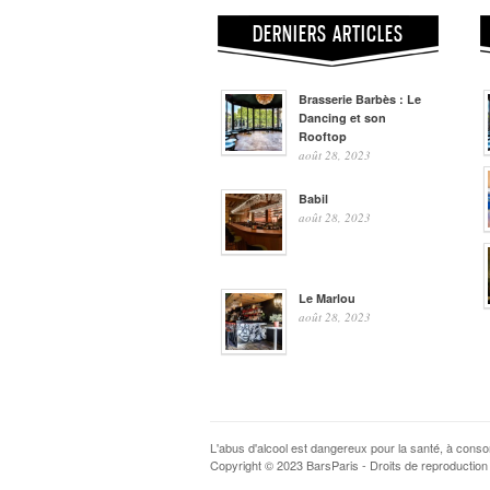
DERNIERS ARTICLES
Brasserie Barbès : Le
Dancing et son
Rooftop
août 28, 2023
Babil
août 28, 2023
Le Marlou
août 28, 2023
L'abus d'alcool est dangereux pour la santé, à con
Copyright © 2023 BarsParis - Droits de reproduction 