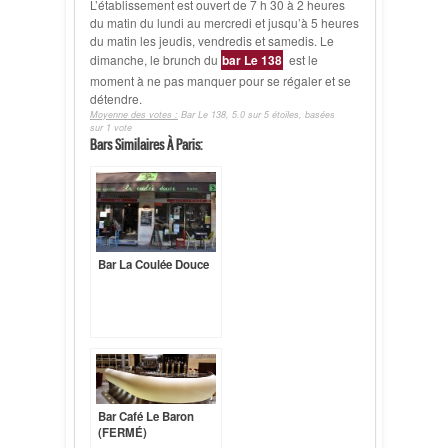
L’établissement est ouvert de 7 h 30 à 2 heures
du matin du lundi au mercredi et jusqu’à 5 heures
du matin les jeudis, vendredis et samedis. Le
dimanche, le brunch du
bar Le 138
est le
moment à ne pas manquer pour se régaler et se
détendre.
Moyenne des votes :
Bar Le 138
,
5.0
sur
5
étoiles, basées
sur
1
vote
Bars Similaires À Paris:
Bar La Coulée Douce
Bar Café Le Baron
(FERMÉ)