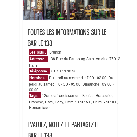
TOUTES LES INFORMATIONS SUR LE
BAR LE 138
Les plus :
Brunch
Adresse :
138 Rue du Faubourg Saint Antoine 75012
Paris
Téléphone :
01 43 43 30 20
Horaires :
Du lundi au mercredi : 7:30 - 02:00. Du
jeudi au samedi : 07:30 - 05:00. Dimanche : 09:00 -
00:00.
Tags :
12ème arrondissement
,
Bistrot - Brasserie
,
Branché
,
Café
,
Cosy
,
Entre 10 et 15 €
,
Entre 5 et 10 €
,
Romantique
EVALUEZ, NOTEZ ET PARTAGEZ LE
BAR LE 138