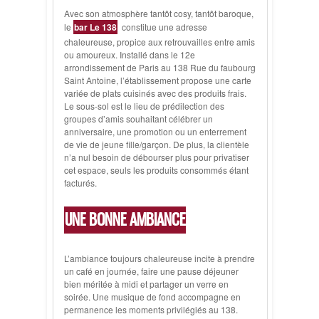
Avec son atmosphère tantôt cosy, tantôt baroque,
le
bar Le 138
constitue une adresse
chaleureuse, propice aux retrouvailles entre amis
ou amoureux. Installé dans le 12e
arrondissement de Paris au 138 Rue du faubourg
Saint Antoine, l’établissement propose une carte
variée de plats cuisinés avec des produits frais.
Le sous-sol est le lieu de prédilection des
groupes d’amis souhaitant célébrer un
anniversaire, une promotion ou un enterrement
de vie de jeune fille/garçon. De plus, la clientèle
n’a nul besoin de débourser plus pour privatiser
cet espace, seuls les produits consommés étant
facturés.
UNE BONNE AMBIANCE
L’ambiance toujours chaleureuse incite à prendre
un café en journée, faire une pause déjeuner
bien méritée à midi et partager un verre en
soirée. Une musique de fond accompagne en
permanence les moments privilégiés au 138.