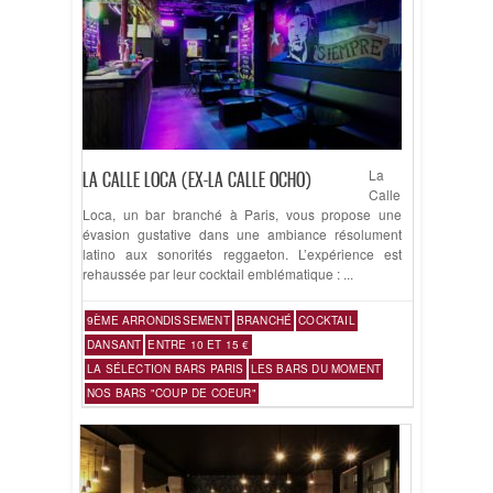
La
LA CALLE LOCA (EX-LA CALLE OCHO)
Calle
Loca, un bar branché à Paris, vous propose une
évasion gustative dans une ambiance résolument
latino aux sonorités reggaeton. L’expérience est
rehaussée par leur cocktail emblématique : ...
9ÈME ARRONDISSEMENT
BRANCHÉ
COCKTAIL
DANSANT
ENTRE 10 ET 15 €
LA SÉLECTION BARS PARIS
LES BARS DU MOMENT
NOS BARS "COUP DE COEUR"