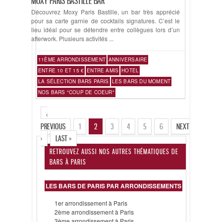
MOXY PARIS BASTILLE BAR
Découvrez Moxy Paris Bastille, un bar très apprécié
pour sa carte garnie de cocktails signatures. C’est le
lieu idéal pour se détendre entre collègues lors d’un
afterwork. Plusieurs activités ...
11ÈME ARRONDISSEMENT
ANNIVERSAIRE
ENTRE 10 ET 15 €
ENTRE AMIS
HOTEL
LA SÉLECTION BARS PARIS
LES BARS DU MOMENT
NOS BARS "COUP DE COEUR"
‹
PREVIOUS
1
2
3
4
5
6
NEXT
›
LAST »
RETROUVEZ AUSSI NOS AUTRES THÉMATIQUES DE
BARS À PARIS
LES BARS DE PARIS PAR ARRONDISSEMENTS
1er arrondissement à Paris
2ème arrondissement à Paris
3ème arrondissement à Paris