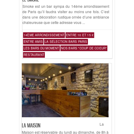
Smoke est un bar sympa du 14ème arrondissement
de Paris qu’il faudra visiter au moins une fois. C’est
dans une décoration rustique ornée d’une ambiance
chaleureuse que cette adresse vous ...
14ÈME ARRONDISSEMENT
ENTRE 10 ET 15 €
ENTRE AMIS
LA SÉLECTION BARS PARIS
LES BARS DU MOMENT
NOS BARS "COUP DE COEUR"
RESTAURANT
La
LA MAISON
Maison est réservable du lundi au dimanche, de 8h à