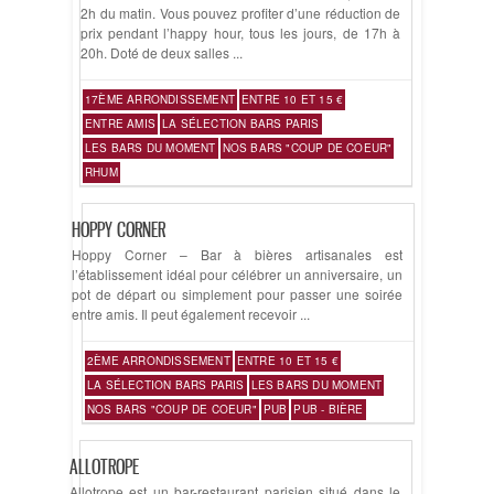
2h du matin. Vous pouvez profiter d’une réduction de
prix pendant l’happy hour, tous les jours, de 17h à
20h. Doté de deux salles ...
17ÈME ARRONDISSEMENT
ENTRE 10 ET 15 €
ENTRE AMIS
LA SÉLECTION BARS PARIS
LES BARS DU MOMENT
NOS BARS "COUP DE COEUR"
RHUM
HOPPY CORNER
Hoppy Corner – Bar à bières artisanales est
l’établissement idéal pour célébrer un anniversaire, un
pot de départ ou simplement pour passer une soirée
entre amis. Il peut également recevoir ...
2ÈME ARRONDISSEMENT
ENTRE 10 ET 15 €
LA SÉLECTION BARS PARIS
LES BARS DU MOMENT
NOS BARS "COUP DE COEUR"
PUB
PUB - BIÈRE
ALLOTROPE
Allotrope est un bar-restaurant parisien situé dans le