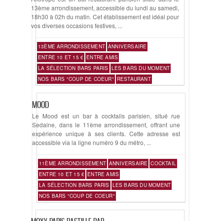
13ème arrondissement, accessible du lundi au samedi,
18h30 à 02h du matin. Cet établissement est idéal pour
vos diverses occasions festives, ...
13ÈME ARRONDISSEMENT
ANNIVERSAIRE
ENTRE 10 ET 15 €
ENTRE AMIS
LA SÉLECTION BARS PARIS
LES BARS DU MOMENT
NOS BARS "COUP DE COEUR"
RESTAURANT
MOOD
Le Mood est un bar à cocktails parisien, situé rue
Sedaine, dans le 11ème arrondissement, offrant une
expérience unique à ses clients. Cette adresse est
accessible via la ligne numéro 9 du métro, ...
11ÈME ARRONDISSEMENT
ANNIVERSAIRE
COCKTAIL
ENTRE 10 ET 15 €
ENTRE AMIS
LA SÉLECTION BARS PARIS
LES BARS DU MOMENT
NOS BARS "COUP DE COEUR"