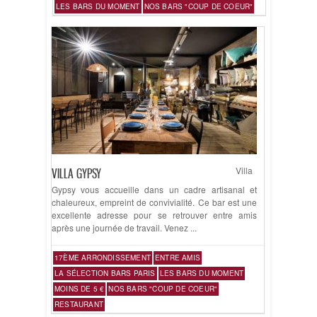
LES BARS DU MOMENT
NOS BARS "COUP DE COEUR"
Villa
VILLA GYPSY
Gypsy vous accueille dans un cadre artisanal et
chaleureux, empreint de convivialité. Ce bar est une
excellente adresse pour se retrouver entre amis
après une journée de travail. Venez ...
17ÈME ARRONDISSEMENT
ENTRE AMIS
LA SÉLECTION BARS PARIS
LES BARS DU MOMENT
MOINS DE 5 €
NOS BARS "COUP DE COEUR"
RESTAURANT