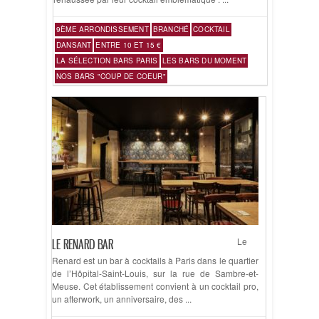
9ÈME ARRONDISSEMENT
BRANCHÉ
COCKTAIL
DANSANT
ENTRE 10 ET 15 €
LA SÉLECTION BARS PARIS
LES BARS DU MOMENT
NOS BARS "COUP DE COEUR"
Le
LE RENARD BAR
Renard est un bar à cocktails à Paris dans le quartier
de l’Hôpital-Saint-Louis, sur la rue de Sambre-et-
Meuse. Cet établissement convient à un cocktail pro,
un afterwork, un anniversaire, des ...