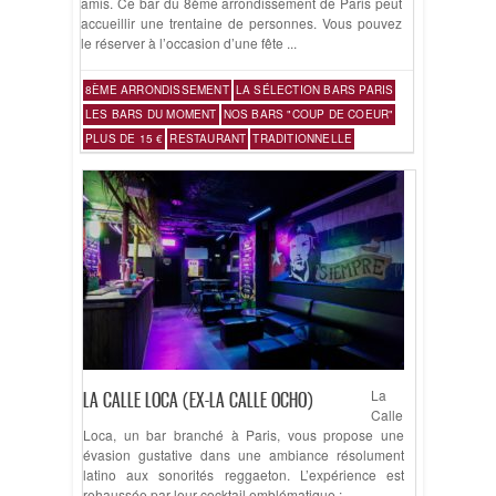
amis. Ce bar du 8ème arrondissement de Paris peut
accueillir une trentaine de personnes. Vous pouvez
le réserver à l’occasion d’une fête ...
8ÈME ARRONDISSEMENT
LA SÉLECTION BARS PARIS
LES BARS DU MOMENT
NOS BARS "COUP DE COEUR"
PLUS DE 15 €
RESTAURANT
TRADITIONNELLE
La
LA CALLE LOCA (EX-LA CALLE OCHO)
Calle
Loca, un bar branché à Paris, vous propose une
évasion gustative dans une ambiance résolument
latino aux sonorités reggaeton. L’expérience est
rehaussée par leur cocktail emblématique : ...