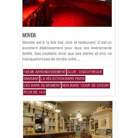
MOVIDA
Movida est à la fois bar, club et restaurant. C’est un
excellent établissement pour tous vos événements
festifs. Ses cocktails ainsi que ses bières et vins ne
manqueront pas de rendre votre ...
19ÈME ARRONDISSEMENT
CLUB - DISCOTHÈQUE
DANSANT
LA SÉLECTION BARS PARIS
LES BARS DU MOMENT
NOS BARS "COUP DE COEUR"
PLUS DE 15 €