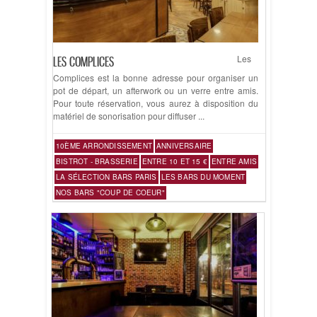
Les
LES COMPLICES
Complices est la bonne adresse pour organiser un
pot de départ, un afterwork ou un verre entre amis.
Pour toute réservation, vous aurez à disposition du
matériel de sonorisation pour diffuser ...
10ÈME ARRONDISSEMENT
ANNIVERSAIRE
BISTROT - BRASSERIE
ENTRE 10 ET 15 €
ENTRE AMIS
LA SÉLECTION BARS PARIS
LES BARS DU MOMENT
NOS BARS "COUP DE COEUR"